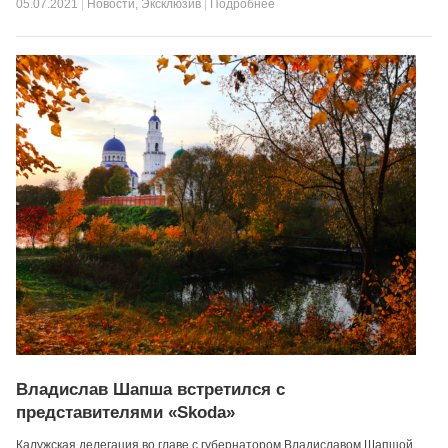
05.07.2021
|
Новости
,
Эксклюзив
|
Подробнее
Владислав Шапша встретился с
представителями «Skoda»
Калужская делегация во главе с губернатором Владиславом Шапшой