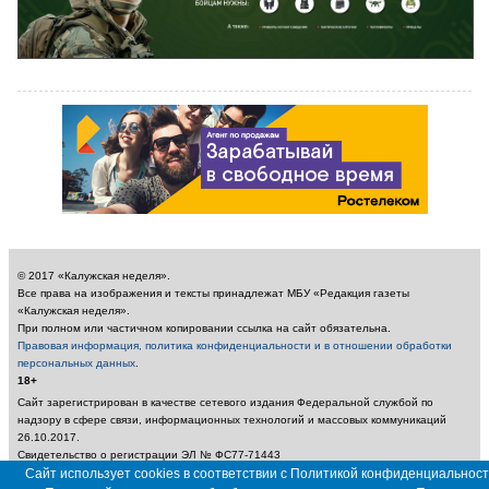
© 2017 «Калужская неделя».
Все права на изображения и тексты принадлежат МБУ «Редакция газеты
«Калужская неделя».
При полном или частичном копировании ссылка на сайт обязательна.
Правовая информация, политика конфиденциальности и в отношении обработки
персональных данных
.
18+
Сайт зарегистрирован в качестве сетевого издания Федеральной службой по
надзору в сфере связи, информационных технологий и массовых коммуникаций
26.10.2017.
Свидетельство о регистрации ЭЛ № ФС77-71443
Учредитель: Муниципальное бюджетное учреждение «Редакция газеты «Калужская
Сайт использует cookies в соответствии с Политикой конфиденциальност