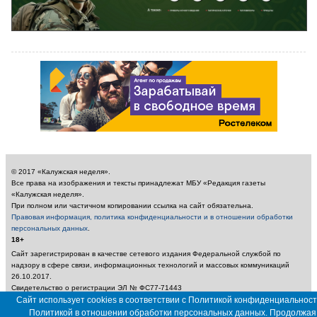
© 2017 «Калужская неделя».
Все права на изображения и тексты принадлежат МБУ «Редакция газеты
«Калужская неделя».
При полном или частичном копировании ссылка на сайт обязательна.
Правовая информация, политика конфиденциальности и в отношении обработки
персональных данных
.
18+
Сайт зарегистрирован в качестве сетевого издания Федеральной службой по
надзору в сфере связи, информационных технологий и массовых коммуникаций
26.10.2017.
Свидетельство о регистрации ЭЛ № ФС77-71443
Учредитель: Муниципальное бюджетное учреждение «Редакция газеты «Калужская
Сайт использует cookies в соответствии с Политикой конфиденциальност
неделя»
Политикой в отношении обработки персональных данных. Продолжая