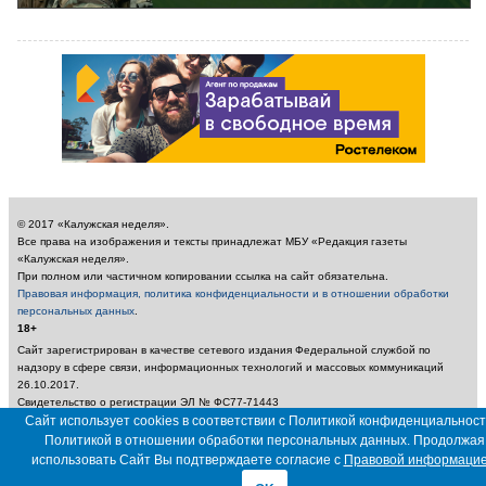
© 2017 «Калужская неделя».
Все права на изображения и тексты принадлежат МБУ «Редакция газеты
«Калужская неделя».
При полном или частичном копировании ссылка на сайт обязательна.
Правовая информация, политика конфиденциальности и в отношении обработки
персональных данных
.
18+
Сайт зарегистрирован в качестве сетевого издания Федеральной службой по
надзору в сфере связи, информационных технологий и массовых коммуникаций
26.10.2017.
Свидетельство о регистрации ЭЛ № ФС77-71443
Учредитель: Муниципальное бюджетное учреждение «Редакция газеты «Калужская
Сайт использует cookies в соответствии с Политикой конфиденциальност
неделя»
Политикой в отношении обработки персональных данных. Продолжая
Главный редактор: Амбарцумян А. Ю. / Электронный адрес редакции:
использовать Сайт Вы подтверждаете согласие с
Правовой информаци
nedelya_kaluga@adm.kaluga.ru / Телефон редакции: 400-424