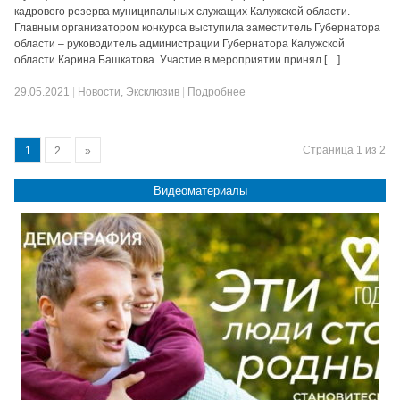
кадрового резерва муниципальных служащих Калужской области.
Главным организатором конкурса выступила заместитель Губернатора
области – руководитель администрации Губернатора Калужской
области Карина Башкатова. Участие в мероприятии принял […]
29.05.2021
|
Новости
,
Эксклюзив
|
Подробнее
Страница 1 из 2
1
2
»
Видеоматериалы