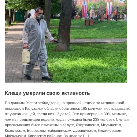
Клещи умерили свою активность
По данным Роспотребнадзора, на прошлой неделе за медицинской
помощью в Калужской области обратилось 165 калужан, пострадавших
от укусов клещей, среди них 13 детей. Это примерно на 30% меньше,
чем на предыдущей неделе, когда покусаны были 238 человек. Случаи
присасывания были отмечены в Калуге, Дзержинском, Медынском,
Козельском, Боровском, Бабынинском, Думиничском, Людиновском,
Мосальском, Кировском районах. За неделю […]