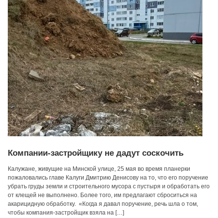
Компании-застройщику не дадут соскочить
Калужане, живущие на Минской улице, 25 мая во время планерки
пожаловались главе Калуги Дмитрию Денисову на то, что его поручение
убрать груды земли и строительного мусора с пустыря и обработать его
от клещей не выполнено. Более того, им предлагают сброситься на
акарицидную обработку. «Когда я давал поручение, речь шла о том,
чтобы компания-застройщик взяла на […]