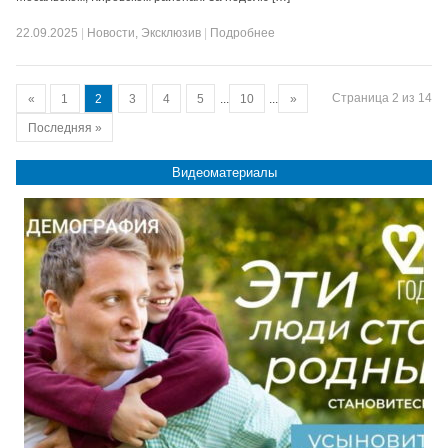
22.09.2025
|
Новости
,
Эксклюзив
|
Подробнее
Страница 2 из 14
«
1
2
3
4
5
...
10
...
»
Последняя »
Видеоматериалы