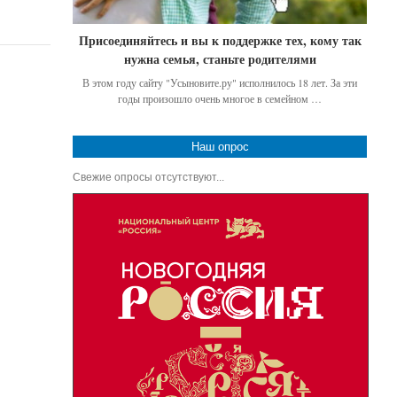
Присоединяйтесь и вы к поддержке тех, кому так
нужна семья, станьте родителями
В этом году сайту "Усыновите.ру" исполнилось 18 лет. За эти
годы произошло очень многое в семейном …
Наш опрос
Свежие опросы отсутствуют...