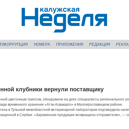
ТИКОРРУПЦИЯ
НОМЕРА
ПРИЛОЖЕНИЯ
РЕДАКЦИЯ
РЕКЛ
енной клубники вернули поставщику
енной цветочным трипсом, обнаружили на днях специалисты регионального у
ладе временного хранения «Атэк-Асвакарго» в Малоярославецком районе.
тиза в Тульской межобластной ветеринарной лаборатории подтвердила нали
выращенной в Сербии. «Зараженная продукция возвращена отправителю», — 