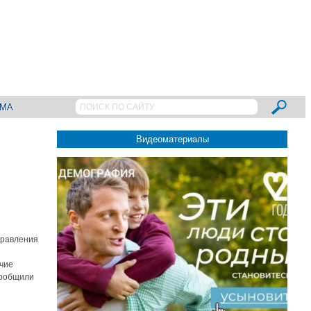
АМА
Видеоматериалы
правления
чие
сообщили