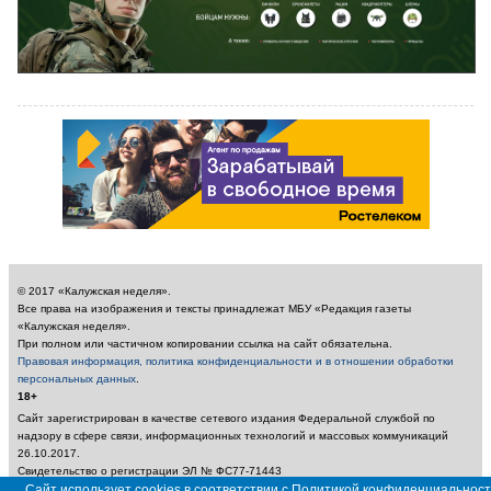
© 2017 «Калужская неделя».
Все права на изображения и тексты принадлежат МБУ «Редакция газеты
«Калужская неделя».
При полном или частичном копировании ссылка на сайт обязательна.
Правовая информация, политика конфиденциальности и в отношении обработки
персональных данных
.
18+
Сайт зарегистрирован в качестве сетевого издания Федеральной службой по
надзору в сфере связи, информационных технологий и массовых коммуникаций
26.10.2017.
Свидетельство о регистрации ЭЛ № ФС77-71443
Учредитель: Муниципальное бюджетное учреждение «Редакция газеты «Калужская
Сайт использует cookies в соответствии с Политикой конфиденциальност