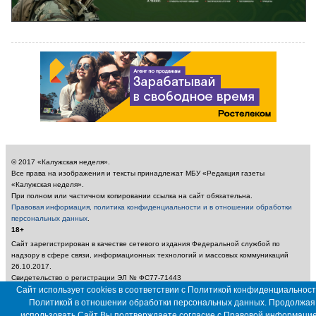
© 2017 «Калужская неделя».
Все права на изображения и тексты принадлежат МБУ «Редакция газеты
«Калужская неделя».
При полном или частичном копировании ссылка на сайт обязательна.
Правовая информация, политика конфиденциальности и в отношении обработки
персональных данных
.
18+
Сайт зарегистрирован в качестве сетевого издания Федеральной службой по
надзору в сфере связи, информационных технологий и массовых коммуникаций
26.10.2017.
Свидетельство о регистрации ЭЛ № ФС77-71443
Учредитель: Муниципальное бюджетное учреждение «Редакция газеты «Калужская
Сайт использует cookies в соответствии с Политикой конфиденциальност
неделя»
Политикой в отношении обработки персональных данных. Продолжая
Главный редактор: Амбарцумян А. Ю. / Электронный адрес редакции:
использовать Сайт Вы подтверждаете согласие с
Правовой информаци