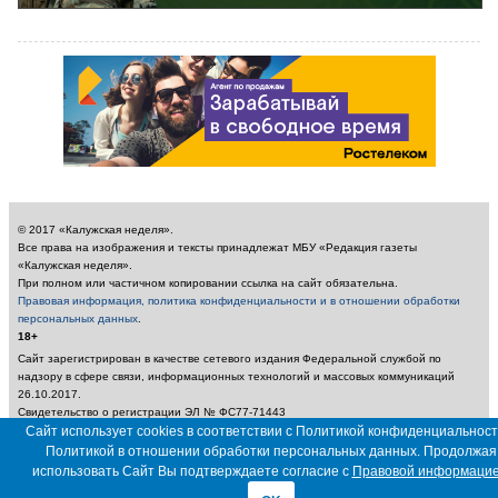
© 2017 «Калужская неделя».
Все права на изображения и тексты принадлежат МБУ «Редакция газеты
«Калужская неделя».
При полном или частичном копировании ссылка на сайт обязательна.
Правовая информация, политика конфиденциальности и в отношении обработки
персональных данных
.
18+
Сайт зарегистрирован в качестве сетевого издания Федеральной службой по
надзору в сфере связи, информационных технологий и массовых коммуникаций
26.10.2017.
Свидетельство о регистрации ЭЛ № ФС77-71443
Учредитель: Муниципальное бюджетное учреждение «Редакция газеты «Калужская
Сайт использует cookies в соответствии с Политикой конфиденциальност
неделя»
Политикой в отношении обработки персональных данных. Продолжая
Главный редактор: Амбарцумян А. Ю. / Электронный адрес редакции:
использовать Сайт Вы подтверждаете согласие с
Правовой информаци
nedelya_kaluga@adm.kaluga.ru / Телефон редакции: 400-424