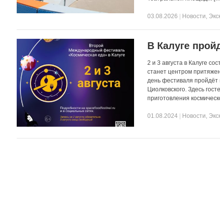
03.08.2026
|
Новости
,
Экс
В Калуге прой
2 и 3 августа в Калуге 
станет центром притяжен
день фестиваля пройдёт 
Циолковского. Здесь гост
приготовления космическ
01.08.2024
|
Новости
,
Экс