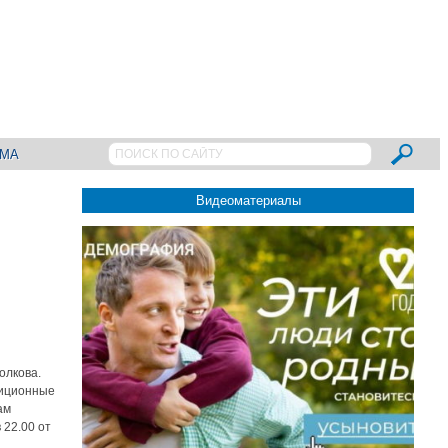
АМА
Видеоматериалы
олкова.
диционные
ам
 22.00 от