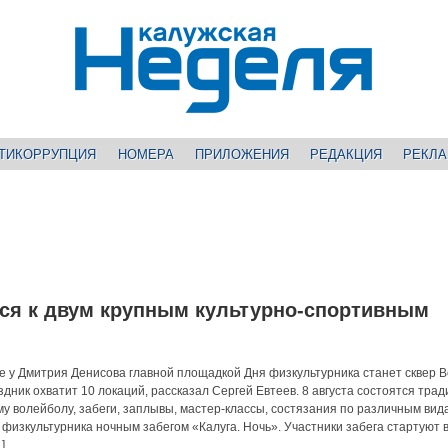
ТИКОРРУПЦИЯ
НОМЕРА
ПРИЛОЖЕНИЯ
РЕДАКЦИЯ
РЕКЛ
тся к двум крупным культурно-спортивным
е у Дмитрия Денисова главной площадкой Дня физкультурника станет сквер В
дник охватит 10 локаций, рассказал Сергей Евтеев. 8 августа состоятся тра
у волейболу, забеги, заплывы, мастер-классы, состязания по различным вид
физкультурника ночным забегом «Калуга. Ночь». Участники забега стартуют в
]