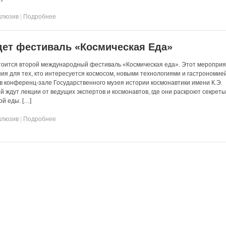
клюзив
|
Подробнее
дет фестиваль «Космическая Еда»
состоится второй международный фестиваль «Космическая еда». Этот меропри
ия для тех, кто интересуется космосом, новыми технологиями и гастрономие
в конференц-зале Государственного музея истории космонавтики имени К.Э.
ей ждут лекции от ведущих экспертов и космонавтов, где они раскроют секрет
ой еды. […]
клюзив
|
Подробнее