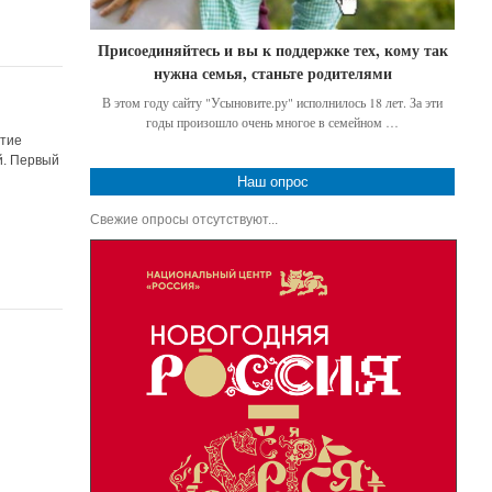
Присоединяйтесь и вы к поддержке тех, кому так
нужна семья, станьте родителями
В этом году сайту "Усыновите.ру" исполнилось 18 лет. За эти
годы произошло очень многое в семейном …
ятие
й. Первый
Наш опрос
ы
Свежие опросы отсутствуют...