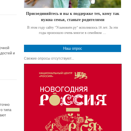
Присоединяйтесь и вы к поддержке тех, кому так
нужна семья, станьте родителями
В этом году сайту "Усыновите.ру" исполнилось 18 лет. За эти
годы произошло очень многое в семейном …
n
точной
Наш опрос
адостей и
Свежие опросы отсутствуют...
и
аточно
то типа
чают