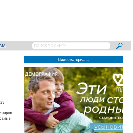
АМА
Видеоматериалы
023
вениров.
 самые