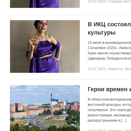
20.07.2023
|
Главная лен
В ИКЦ состоя
культуры
15 июля в инновационном
Convention 2023». Любите
Азии смогли поучаствоват
сувениров. Победители 
16.07.2023
|
Новости
,
Экс
Герои времен 
В областном молодежном ц
восточной культуры, кот
популярное. Это переоде
реконструкции, маскарад
распространение в […]
18.07.2017
|
Новости
,
Экс