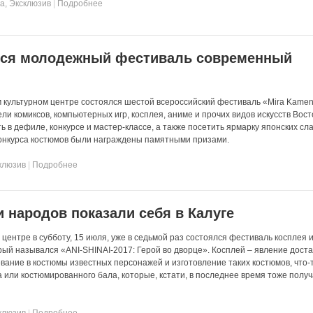
та
,
Эксклюзив
|
Подробнее
лся молодежный фестиваль современный
 культурном центре состоялся шестой всероссийский фестиваль «Mira Kame
ли комиксов, компьютерных игр, косплея, аниме и прочих видов искусств Вос
ь в дефиле, конкурсе и мастер-классе, а также посетить ярмарку японских сл
конкурса костюмов были награждены памятными призами.
клюзив
|
Подробнее
и народов показали себя в Калуге
ентре в субботу, 15 июля, уже в седьмой раз состоялся фестиваль косплея 
орый назывался «ANI-SHINAI-2017: Герой во дворце». Косплей – явление дост
вание в костюмы известных персонажей и изготовление таких костюмов, что-
а или костюмированного бала, которые, кстати, в последнее время тоже полу
клюзив
|
Подробнее