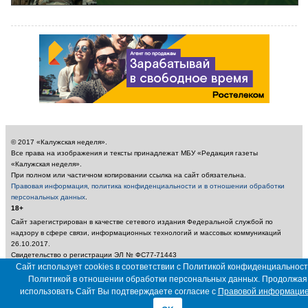
© 2017 «Калужская неделя».
Все права на изображения и тексты принадлежат МБУ «Редакция газеты
«Калужская неделя».
При полном или частичном копировании ссылка на сайт обязательна.
Правовая информация, политика конфиденциальности и в отношении обработки
персональных данных
.
18+
Сайт зарегистрирован в качестве сетевого издания Федеральной службой по
надзору в сфере связи, информационных технологий и массовых коммуникаций
26.10.2017.
Свидетельство о регистрации ЭЛ № ФС77-71443
Учредитель: Муниципальное бюджетное учреждение «Редакция газеты «Калужская
Сайт использует cookies в соответствии с Политикой конфиденциальност
неделя»
Политикой в отношении обработки персональных данных. Продолжая
Главный редактор: Амбарцумян А. Ю. / Электронный адрес редакции:
использовать Сайт Вы подтверждаете согласие с
Правовой информаци
nedelya_kaluga@adm.kaluga.ru / Телефон редакции: 400-424