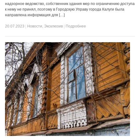
надзорное ведомство, собственник здания мер по ограничению доступа
к нему не принял, поэтому в Городскую Управу города Калуги была
направлена информация для […]
20.07.2023
|
Новости
,
Эксклюзив
|
Подробнее