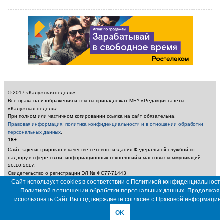
© 2017 «Калужская неделя».
Все права на изображения и тексты принадлежат МБУ «Редакция газеты
«Калужская неделя».
При полном или частичном копировании ссылка на сайт обязательна.
Правовая информация, политика конфиденциальности и в отношении обработки
персональных данных
.
18+
Сайт зарегистрирован в качестве сетевого издания Федеральной службой по
надзору в сфере связи, информационных технологий и массовых коммуникаций
26.10.2017.
Свидетельство о регистрации ЭЛ № ФС77-71443
Учредитель: Муниципальное бюджетное учреждение «Редакция газеты «Калужская
Сайт использует cookies в соответствии с Политикой конфиденциальност
неделя»
Политикой в отношении обработки персональных данных. Продолжая
Главный редактор: Амбарцумян А. Ю. / Электронный адрес редакции:
использовать Сайт Вы подтверждаете согласие с
Правовой информаци
nedelya_kaluga@adm.kaluga.ru / Телефон редакции: 400-424
OK