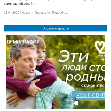
сегодняшний день […]
18.04.2016
|
Новости
,
Эксклюзив
|
Подробнее
Видеоматериалы