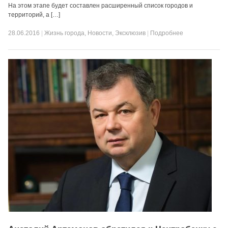
На этом этапе будет составлен расширенный список городов и
территорий, а […]
28.06.2016
|
Жизнь города
,
Новости
,
Эксклюзив
|
Подробнее