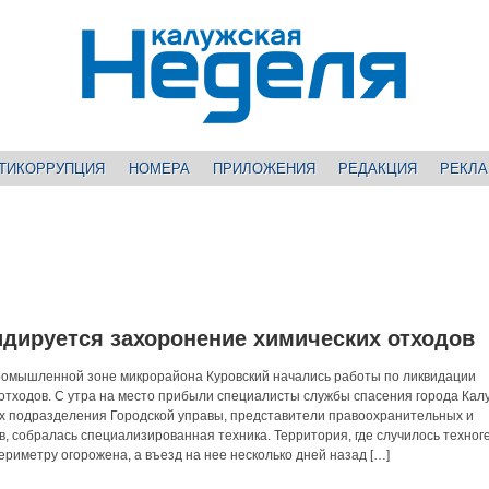
ТИКОРРУПЦИЯ
НОМЕРА
ПРИЛОЖЕНИЯ
РЕДАКЦИЯ
РЕКЛ
идируется захоронение химических отходов
 промышленной зоне микрорайона Куровский начались работы по ликвидации
отходов. С утра на место прибыли специалисты службы спасения города Калу
х подразделения Городской управы, представители правоохранительных и
, собралась специализированная техника. Территория, где случилось техног
риметру огорожена, а въезд на нее несколько дней назад […]