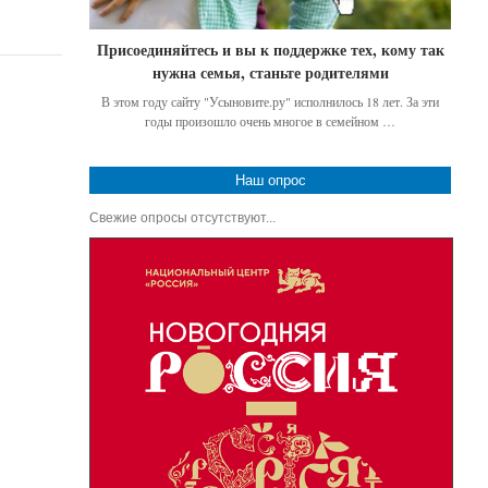
Присоединяйтесь и вы к поддержке тех, кому так
нужна семья, станьте родителями
В этом году сайту "Усыновите.ру" исполнилось 18 лет. За эти
годы произошло очень многое в семейном …
Наш опрос
Свежие опросы отсутствуют...