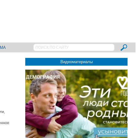
АМА
Видеоматериалы
ги,
енное