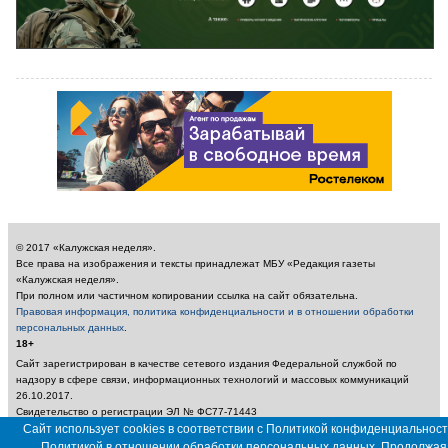
© 2017 «Калужская неделя».
Все права на изображения и тексты принадлежат МБУ «Редакция газеты
«Калужская неделя».
При полном или частичном копировании ссылка на сайт обязательна.
Правовая информация, политика конфиденциальности и в отношении обработки
персональных данных
.
18+
Сайт зарегистрирован в качестве сетевого издания Федеральной службой по
надзору в сфере связи, информационных технологий и массовых коммуникаций
26.10.2017.
Свидетельство о регистрации ЭЛ № ФС77-71443
Учредитель: Муниципальное бюджетное учреждение «Редакция газеты «Калужская
Сайт использует cookies в соответствии с Политикой конфиденциальност
неделя»
Политикой в отношении обработки персональных данных. Продолжая