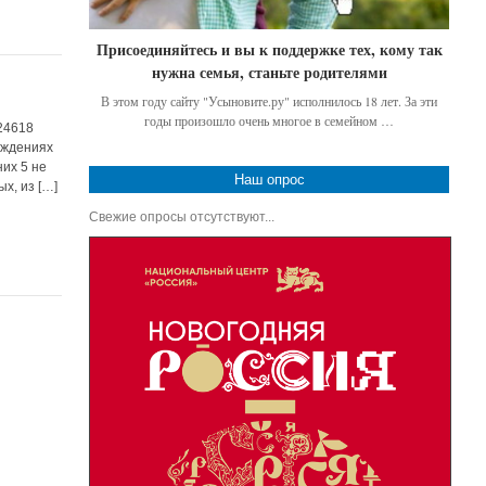
Присоединяйтесь и вы к поддержке тех, кому так
нужна семья, станьте родителями
В этом году сайту "Усыновите.ру" исполнилось 18 лет. За эти
годы произошло очень многое в семейном …
 24618
еждениях
их 5 не
Наш опрос
х, из […]
Свежие опросы отсутствуют...