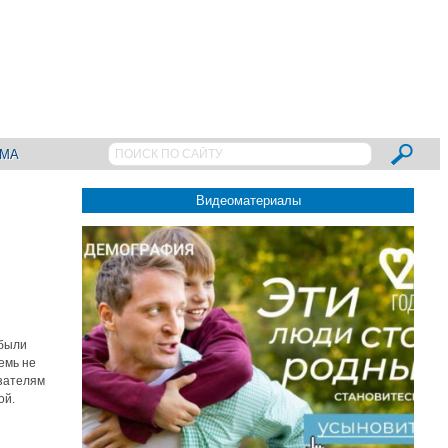
АМА
Видеоматериалы
 были
емь не
азателям
ой.