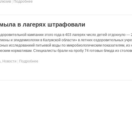
клюзив
|
Подробнее
 мыла в лагерях штрафовали
здоровительной кампании этого года в 403 лагерях число детей отдохнуло —
гиены и эпидемиологии в Калужской области» в летних оздоровительных учр
ных исследованиий питьевой воды по микробиологическим показателям, из н
ческим нормативам. Специалисты брали на пробу 74 готовых блюда из столовы
а
,
Новости
|
Подробнее