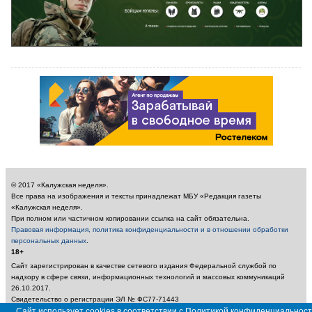
© 2017 «Калужская неделя».
Все права на изображения и тексты принадлежат МБУ «Редакция газеты
«Калужская неделя».
При полном или частичном копировании ссылка на сайт обязательна.
Правовая информация, политика конфиденциальности и в отношении обработки
персональных данных
.
18+
Сайт зарегистрирован в качестве сетевого издания Федеральной службой по
надзору в сфере связи, информационных технологий и массовых коммуникаций
26.10.2017.
Свидетельство о регистрации ЭЛ № ФС77-71443
Учредитель: Муниципальное бюджетное учреждение «Редакция газеты «Калужская
Сайт использует cookies в соответствии с Политикой конфиденциальност