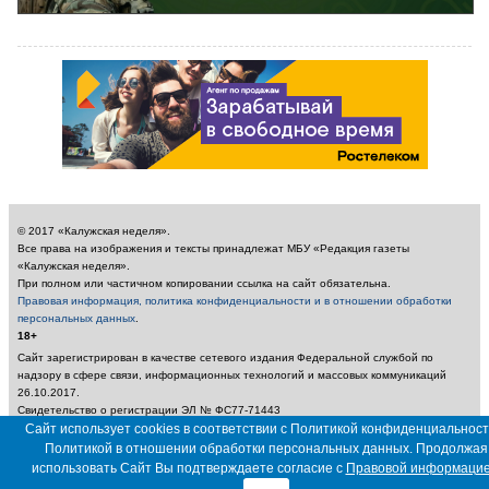
© 2017 «Калужская неделя».
Все права на изображения и тексты принадлежат МБУ «Редакция газеты
«Калужская неделя».
При полном или частичном копировании ссылка на сайт обязательна.
Правовая информация, политика конфиденциальности и в отношении обработки
персональных данных
.
18+
Сайт зарегистрирован в качестве сетевого издания Федеральной службой по
надзору в сфере связи, информационных технологий и массовых коммуникаций
26.10.2017.
Свидетельство о регистрации ЭЛ № ФС77-71443
Учредитель: Муниципальное бюджетное учреждение «Редакция газеты «Калужская
Сайт использует cookies в соответствии с Политикой конфиденциальност
неделя»
Политикой в отношении обработки персональных данных. Продолжая
Главный редактор: Амбарцумян А. Ю. / Электронный адрес редакции:
использовать Сайт Вы подтверждаете согласие с
Правовой информаци
nedelya_kaluga@adm.kaluga.ru / Телефон редакции: 400-424