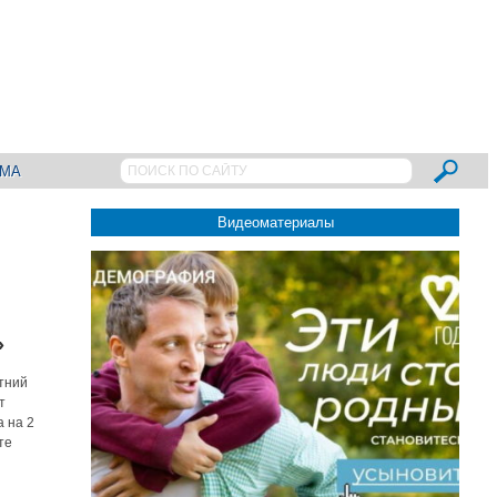
АМА
Видеоматериалы
»
етний
т
 на 2
те