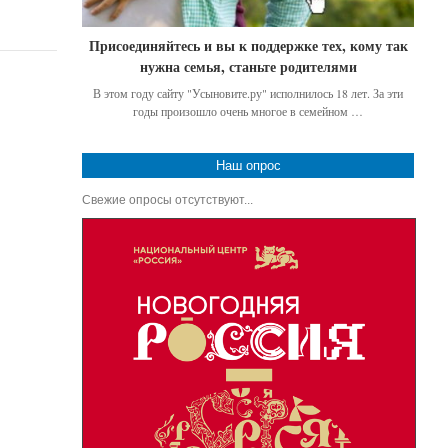
Присоединяйтесь и вы к поддержке тех, кому так
нужна семья, станьте родителями
В этом году сайту "Усыновите.ру" исполнилось 18 лет. За эти
годы произошло очень многое в семейном …
Наш опрос
Свежие опросы отсутствуют...