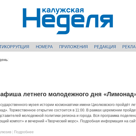
ТИКОРРУПЦИЯ
НОМЕРА
ПРИЛОЖЕНИЯ
РЕДАКЦИЯ
РЕКЛ
день
:
 афиша летнего молодежного дня «Лимонад
осударственного музея истории космонавтики имени Циолковского пройдёт л
д». Торжественное открытие состоится в 11:00. В рамках церемонии пройде
ставителей молодежной политики региона и города. Вся программа поделена
ющий компот» и вечерний «Творческий морс». Подробная информация на сай
клюзив
|
Подробнее