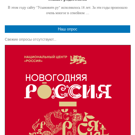
В этом году сайту "Усыновите.ру" исполнилось 18 лет. За эти годы произошло
очень многое в семейном …
Наш опрос
Свежие опросы отсутствуют...