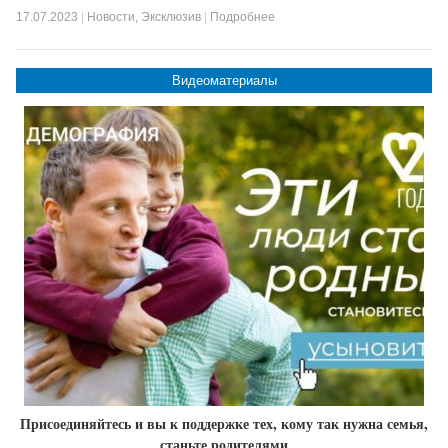
17.07.2023
|
Новости
,
Эксклюзив
|
Подробнее
Видеоматериалы
Присоединяйтесь и вы к поддержке тех, кому так нужна семья,
станьте родителями