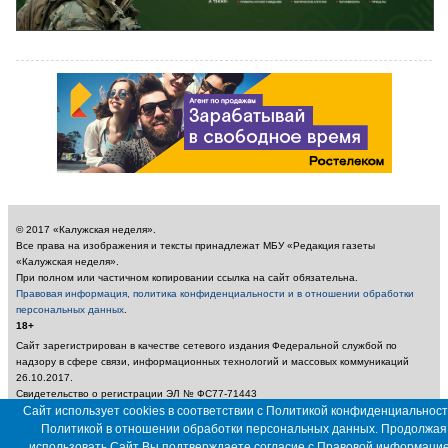
© 2017 «Калужская неделя».
Все права на изображения и тексты принадлежат МБУ «Редакция газеты
«Калужская неделя».
При полном или частичном копировании ссылка на сайт обязательна.
Правовая информация, политика конфиденциальности и в отношении обработки
персональных данных
.
18+
Сайт зарегистрирован в качестве сетевого издания Федеральной службой по
надзору в сфере связи, информационных технологий и массовых коммуникаций
26.10.2017.
Свидетельство о регистрации ЭЛ № ФС77-71443
Учредитель: Муниципальное бюджетное учреждение «Редакция газеты «Калужская
Сайт использует cookies в соответствии с Политикой конфиденциальност
неделя»
Политикой в отношении обработки персональных данных. Продолжая
Главный редактор: Амбарцумян А. Ю. / Электронный адрес редакции:
использовать Сайт Вы подтверждаете согласие с
Правовой информаци