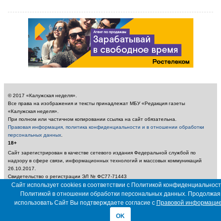
© 2017 «Калужская неделя».
Все права на изображения и тексты принадлежат МБУ «Редакция газеты
«Калужская неделя».
При полном или частичном копировании ссылка на сайт обязательна.
Правовая информация, политика конфиденциальности и в отношении обработки
персональных данных
.
18+
Сайт зарегистрирован в качестве сетевого издания Федеральной службой по
надзору в сфере связи, информационных технологий и массовых коммуникаций
26.10.2017.
Свидетельство о регистрации ЭЛ № ФС77-71443
Учредитель: Муниципальное бюджетное учреждение «Редакция газеты «Калужская
Сайт использует cookies в соответствии с Политикой конфиденциальност
неделя»
Политикой в отношении обработки персональных данных. Продолжая
Главный редактор: Амбарцумян А. Ю. / Электронный адрес редакции:
использовать Сайт Вы подтверждаете согласие с
Правовой информаци
nedelya_kaluga@adm.kaluga.ru / Телефон редакции: 400-424
OK