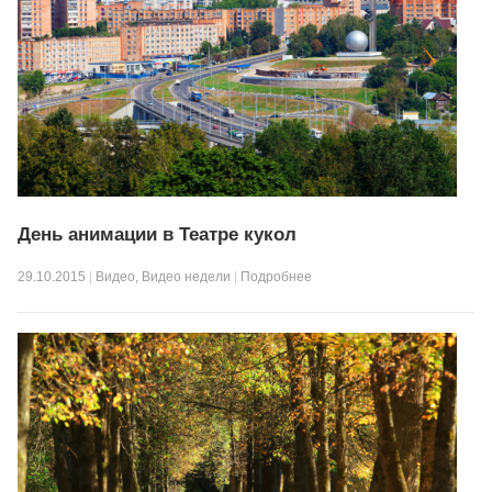
День анимации в Театре кукол
29.10.2015
|
Видео
,
Видео недели
|
Подробнее