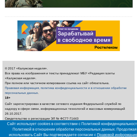
© 2017 «Калужская неделя».
Все права на изображения и тексты принадлежат МБУ «Редакция газеты
«Калужская неделя».
При полном или частичном копировании ссылка на сайт обязательна.
Правовая информация, политика конфиденциальности и в отношении обработки
персональных данных
.
18+
Сайт зарегистрирован в качестве сетевого издания Федеральной службой по
надзору в сфере связи, информационных технологий и массовых коммуникаций
26.10.2017.
Свидетельство о регистрации ЭЛ № ФС77-71443
Учредитель: Муниципальное бюджетное учреждение «Редакция газеты «Калужская
Сайт использует cookies в соответствии с Политикой конфиденциальност
неделя»
Политикой в отношении обработки персональных данных. Продолжая
Главный редактор: Амбарцумян А. Ю. / Электронный адрес редакции:
использовать Сайт Вы подтверждаете согласие с
Правовой информаци