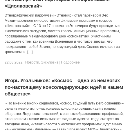
«Циолковский»
Этнографический парк-музей «Этномир» стал партнером 3-го
Международного кинофестиваля фильмов и программ о космосе
«Циолковский». С 13 по 17 апреля в «Этномире» будут проводиться
«космические» экскурсии, мастер-классы, анимационные программы,
посвящённые Международному Дню космонавтики. Участникам
расскажут о том, как возникла Вселенная и что такое звёзды; что
представляет собой Земля; почему каждый день Солнце исчезает за
краем земли, […]
22.03.2022
|
Новости
,
Эксклюзив
|
Подробнее
Игорь Угольников: «Космос – одна из немногих
по-настоящему консолидирующих идей в нашем
обществе»
«По мнению многих социологов, космос, трудный путь к его освоению –
одна из немногих по-настоящему консолидирующих идей в нашем
обществе. Люди всех поколений, с разным образованием, профессией,
отношением к жизни испытывают сходные чувства, когда смотрят на
звездное небо, читают новости о космических программах, идут в кино
на «космические» фильмы», — заявил президент МКФ «Циолковский»,