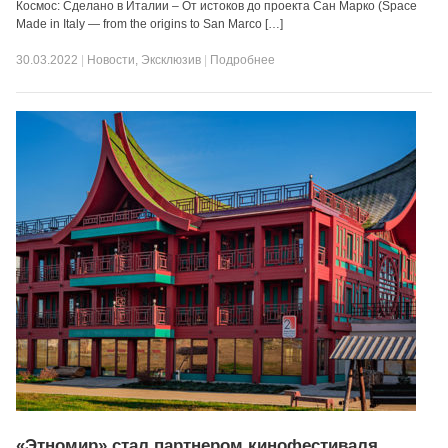
Космос: Сделано в Италии – От истоков до проекта Сан Марко (Space
Made in Italy — from the origins to San Marco […]
30.03.2022
|
Новости
,
Эксклюзив
|
Подробнее
«Этномир» стал партнером кинофестиваля