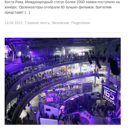
Коста-Рика. Международный статус Более 2000 заявок поступило на
конкурс. Организаторы отобрали 80 лучших фильмов. Зрителям
представят […]
14.04.2022
|
Главная лента
,
Эксклюзив
|
Подробнее