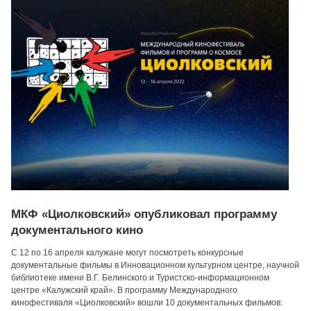
МКФ «Циолковский» опубликовал программу
документального кино
С 12 по 16 апреля калужане могут посмотреть конкурсные
документальные фильмы в Инновационном культурном центре, научной
библиотеке имени В.Г. Белинского и Туристско-информационном
центре «Калужский край». В программу Международного
кинофестиваля «Циолковский» вошли 10 документальных фильмов: