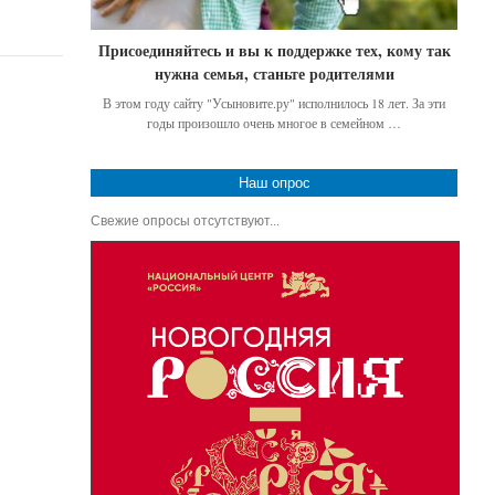
Присоединяйтесь и вы к поддержке тех, кому так
нужна семья, станьте родителями
В этом году сайту "Усыновите.ру" исполнилось 18 лет. За эти
годы произошло очень многое в семейном …
Наш опрос
Свежие опросы отсутствуют...