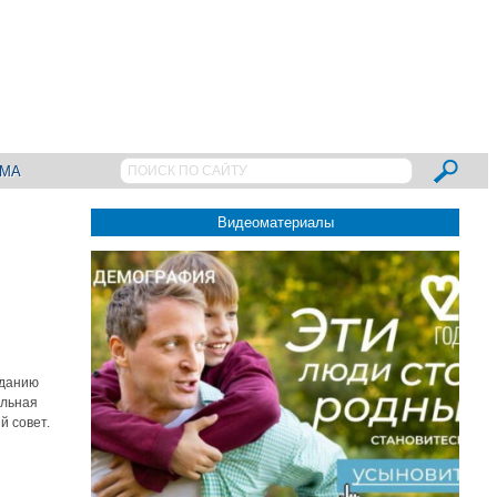
АМА
Видеоматериалы
зданию
альная
й совет.