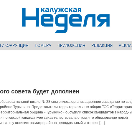
ТИКОРРУПЦИЯ
НОМЕРА
ПРИЛОЖЕНИЯ
РЕДАКЦИЯ
РЕКЛ
ого совета будет дополнен
еобразовательной школе № 28 состоялось организационное заседание по со
рорайоне Турынино. Представители территориальных общин ТОС «Территори
Территориальная община «Турынино» обсудили список кандидатов в народны
я по каждой кандидатуре свидетельствовала о том, что образование новой
ызвало у активистов микрорайона неподдельный интерес. […]