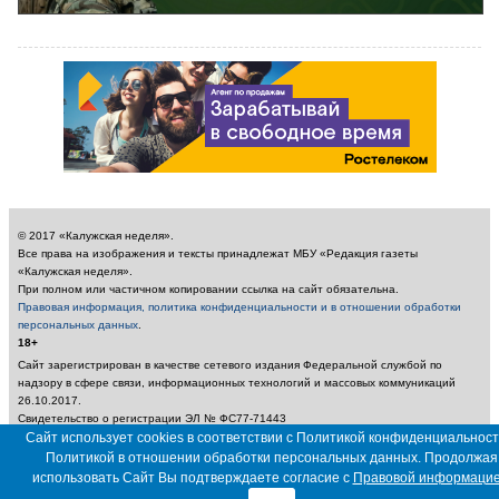
© 2017 «Калужская неделя».
Все права на изображения и тексты принадлежат МБУ «Редакция газеты
«Калужская неделя».
При полном или частичном копировании ссылка на сайт обязательна.
Правовая информация, политика конфиденциальности и в отношении обработки
персональных данных
.
18+
Сайт зарегистрирован в качестве сетевого издания Федеральной службой по
надзору в сфере связи, информационных технологий и массовых коммуникаций
26.10.2017.
Свидетельство о регистрации ЭЛ № ФС77-71443
Учредитель: Муниципальное бюджетное учреждение «Редакция газеты «Калужская
Сайт использует cookies в соответствии с Политикой конфиденциальност
неделя»
Политикой в отношении обработки персональных данных. Продолжая
Главный редактор: Амбарцумян А. Ю. / Электронный адрес редакции:
использовать Сайт Вы подтверждаете согласие с
Правовой информаци
nedelya_kaluga@adm.kaluga.ru / Телефон редакции: 400-424