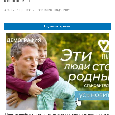
выходные, ни […]
30.01.2021
|
Новости
,
Эксклюзив
|
Подробнее
Видеоматериалы
Присоединяйтесь и вы к поддержке тех, кому так нужна семья,