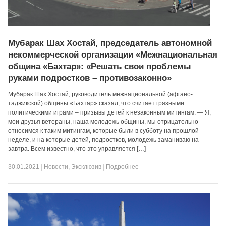
Мубарак Шах Хостай, председатель автономной
некоммерческой организации «Межнациональная
община «Бахтар»: «Решать свои проблемы
руками подростков – противозаконно»
Мубарак Шах Хостай, руководитель межнациональной (афгано-
таджикской) общины «Бахтар» сказал, что считает грязными
политическими играми – призывы детей к незаконным митингам: — Я,
мои друзья ветераны, наша молодежь общины, мы отрицательно
относимся к таким митингам, которые были в субботу на прошлой
неделе, и на которые детей, подростков, молодежь заманиваю на
завтра. Всем известно, что это управляется […]
30.01.2021
|
Новости
,
Эксклюзив
|
Подробнее