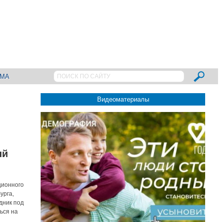
АМА
Видеоматериалы
ый
ционного
урга,
дник под
ься на