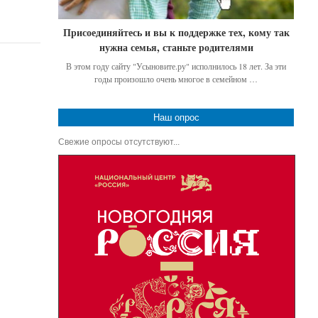
Присоединяйтесь и вы к поддержке тех, кому так
нужна семья, станьте родителями
В этом году сайту "Усыновите.ру" исполнилось 18 лет. За эти
годы произошло очень многое в семейном …
Наш опрос
Свежие опросы отсутствуют...