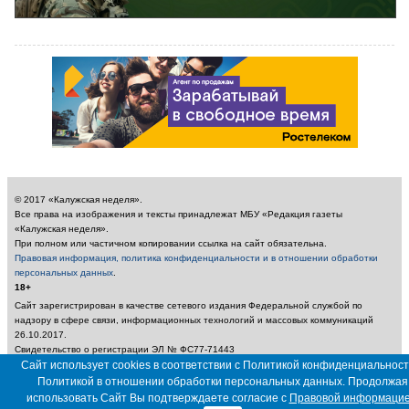
© 2017 «Калужская неделя».
Все права на изображения и тексты принадлежат МБУ «Редакция газеты
«Калужская неделя».
При полном или частичном копировании ссылка на сайт обязательна.
Правовая информация, политика конфиденциальности и в отношении обработки
персональных данных
.
18+
Сайт зарегистрирован в качестве сетевого издания Федеральной службой по
надзору в сфере связи, информационных технологий и массовых коммуникаций
26.10.2017.
Свидетельство о регистрации ЭЛ № ФС77-71443
Учредитель: Муниципальное бюджетное учреждение «Редакция газеты «Калужская
Сайт использует cookies в соответствии с Политикой конфиденциальност
неделя»
Политикой в отношении обработки персональных данных. Продолжая
Главный редактор: Амбарцумян А. Ю. / Электронный адрес редакции:
использовать Сайт Вы подтверждаете согласие с
Правовой информаци
nedelya_kaluga@adm.kaluga.ru / Телефон редакции: 400-424