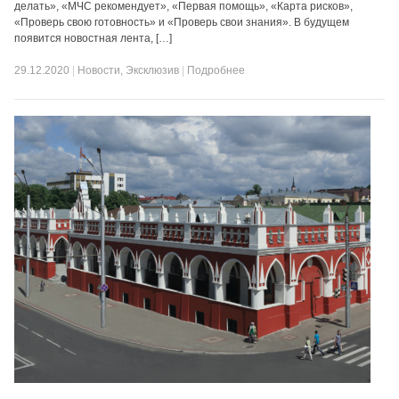
делать», «МЧС рекомендует», «Первая помощь», «Карта рисков»,
«Проверь свою готовность» и «Проверь свои знания». В будущем
появится новостная лента, […]
29.12.2020
|
Новости
,
Эксклюзив
|
Подробнее