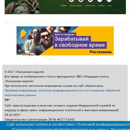
© 2017 «Калужская неделя».
Все права на изображения и тексты принадлежат МБУ «Редакция газеты
«Калужская неделя».
При полном или частичном копировании ссылка на сайт обязательна.
Правовая информация, политика конфиденциальности и в отношении обработки
персональных данных
.
18+
Сайт зарегистрирован в качестве сетевого издания Федеральной службой по
надзору в сфере связи, информационных технологий и массовых коммуникаций
26.10.2017.
Свидетельство о регистрации ЭЛ № ФС77-71443
Учредитель: Муниципальное бюджетное учреждение «Редакция газеты «Калужская
Сайт использует cookies в соответствии с Политикой конфиденциальност
неделя»
Политикой в отношении обработки персональных данных. Продолжая