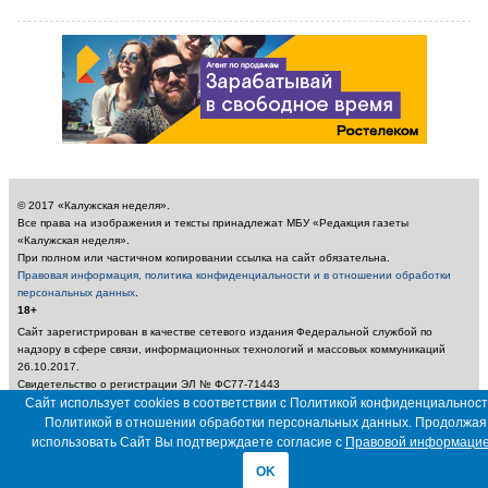
© 2017 «Калужская неделя».
Все права на изображения и тексты принадлежат МБУ «Редакция газеты
«Калужская неделя».
При полном или частичном копировании ссылка на сайт обязательна.
Правовая информация, политика конфиденциальности и в отношении обработки
персональных данных
.
18+
Сайт зарегистрирован в качестве сетевого издания Федеральной службой по
надзору в сфере связи, информационных технологий и массовых коммуникаций
26.10.2017.
Свидетельство о регистрации ЭЛ № ФС77-71443
Учредитель: Муниципальное бюджетное учреждение «Редакция газеты «Калужская
Сайт использует cookies в соответствии с Политикой конфиденциальност
неделя»
Политикой в отношении обработки персональных данных. Продолжая
Главный редактор: Амбарцумян А. Ю. / Электронный адрес редакции:
использовать Сайт Вы подтверждаете согласие с
Правовой информаци
nedelya_kaluga@adm.kaluga.ru / Телефон редакции: 400-424
OK