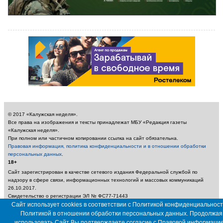
© 2017 «Калужская неделя».
Все права на изображения и тексты принадлежат МБУ «Редакция газеты
«Калужская неделя».
При полном или частичном копировании ссылка на сайт обязательна.
Правовая информация, политика конфиденциальности и в отношении обработки
персональных данных
.
18+
Сайт зарегистрирован в качестве сетевого издания Федеральной службой по
надзору в сфере связи, информационных технологий и массовых коммуникаций
26.10.2017.
Свидетельство о регистрации ЭЛ № ФС77-71443
Учредитель: Муниципальное бюджетное учреждение «Редакция газеты «Калужская
Сайт использует cookies в соответствии с Политикой конфиденциальност
неделя»
Политикой в отношении обработки персональных данных. Продолжая
Главный редактор: Амбарцумян А. Ю. / Электронный адрес редакции:
использовать Сайт Вы подтверждаете согласие с
Правовой информаци