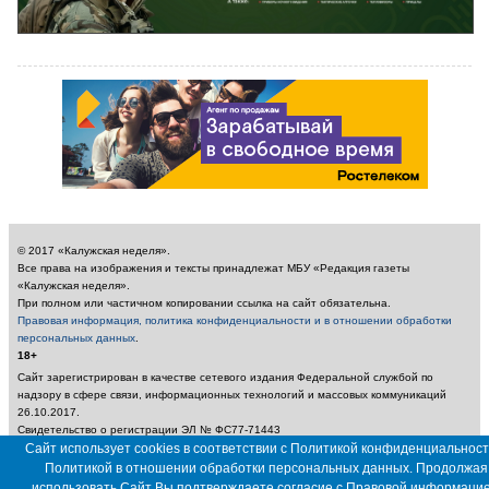
© 2017 «Калужская неделя».
Все права на изображения и тексты принадлежат МБУ «Редакция газеты
«Калужская неделя».
При полном или частичном копировании ссылка на сайт обязательна.
Правовая информация, политика конфиденциальности и в отношении обработки
персональных данных
.
18+
Сайт зарегистрирован в качестве сетевого издания Федеральной службой по
надзору в сфере связи, информационных технологий и массовых коммуникаций
26.10.2017.
Свидетельство о регистрации ЭЛ № ФС77-71443
Учредитель: Муниципальное бюджетное учреждение «Редакция газеты «Калужская
Сайт использует cookies в соответствии с Политикой конфиденциальност
неделя»
Политикой в отношении обработки персональных данных. Продолжая
Главный редактор: Амбарцумян А. Ю. / Электронный адрес редакции:
использовать Сайт Вы подтверждаете согласие с
Правовой информаци