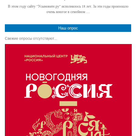
В этом году сайту "Усыновите.ру" исполнилось 18 лет. За эти годы произошло
очень многое в семейном …
Наш опрос
Свежие опросы отсутствуют...