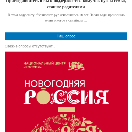
Присоединяйтесь и вы к поддержке тех, кому так нужна семья,
станьте родителями
В этом году сайту "Усыновите.ру" исполнилось 18 лет. За эти годы произошло
очень многое в семейном …
Наш опрос
Свежие опросы отсутствуют...