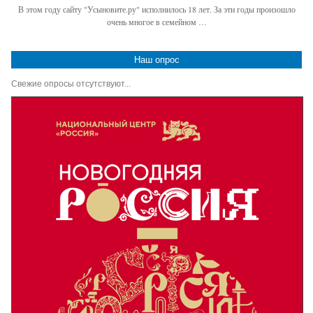
В этом году сайту "Усыновите.ру" исполнилось 18 лет. За эти годы произошло
очень многое в семейном …
Наш опрос
Свежие опросы отсутствуют...