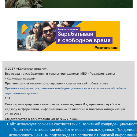
© 2017 «Калужская неделя».
Все права на изображения и тексты принадлежат МБУ «Редакция газеты
«Калужская неделя».
При полном или частичном копировании ссылка на сайт обязательна.
Правовая информация, политика конфиденциальности и в отношении обработки
персональных данных
.
18+
Сайт зарегистрирован в качестве сетевого издания Федеральной службой по
надзору в сфере связи, информационных технологий и массовых коммуникаций
26.10.2017.
Свидетельство о регистрации ЭЛ № ФС77-71443
Учредитель: Муниципальное бюджетное учреждение «Редакция газеты «Калужская
Сайт использует cookies в соответствии с Политикой конфиденциальност
неделя»
Политикой в отношении обработки персональных данных. Продолжая
Главный редактор: Амбарцумян А. Ю. / Электронный адрес редакции:
использовать Сайт Вы подтверждаете согласие с
Правовой информаци