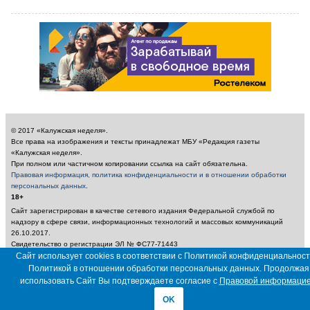
© 2017 «Калужская неделя».
Все права на изображения и тексты принадлежат МБУ «Редакция газеты
«Калужская неделя».
При полном или частичном копировании ссылка на сайт обязательна.
Правовая информация, политика конфиденциальности и в отношении обработки
персональных данных
.
18+
Сайт зарегистрирован в качестве сетевого издания Федеральной службой по
надзору в сфере связи, информационных технологий и массовых коммуникаций
26.10.2017.
Свидетельство о регистрации ЭЛ № ФС77-71443
Учредитель: Муниципальное бюджетное учреждение «Редакция газеты «Калужская
Сайт использует cookies в соответствии с Политикой конфиденциальност
неделя»
Политикой в отношении обработки персональных данных. Продолжая
Главный редактор: Амбарцумян А. Ю. / Электронный адрес редакции:
использовать Сайт Вы подтверждаете согласие с
Правовой информаци
nedelya_kaluga@adm.kaluga.ru / Телефон редакции: 400-424
OK