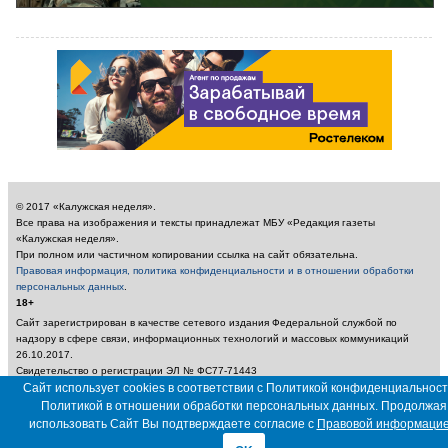
© 2017 «Калужская неделя».
Все права на изображения и тексты принадлежат МБУ «Редакция газеты
«Калужская неделя».
При полном или частичном копировании ссылка на сайт обязательна.
Правовая информация, политика конфиденциальности и в отношении обработки
персональных данных
.
18+
Сайт зарегистрирован в качестве сетевого издания Федеральной службой по
надзору в сфере связи, информационных технологий и массовых коммуникаций
26.10.2017.
Свидетельство о регистрации ЭЛ № ФС77-71443
Учредитель: Муниципальное бюджетное учреждение «Редакция газеты «Калужская
Сайт использует cookies в соответствии с Политикой конфиденциальност
неделя»
Политикой в отношении обработки персональных данных. Продолжая
Главный редактор: Амбарцумян А. Ю. / Электронный адрес редакции:
использовать Сайт Вы подтверждаете согласие с
Правовой информаци
nedelya_kaluga@adm.kaluga.ru / Телефон редакции: 400-424