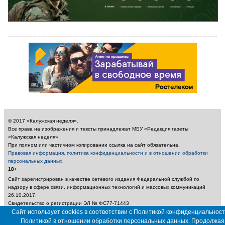
© 2017 «Калужская неделя».
Все права на изображения и тексты принадлежат МБУ «Редакция газеты
«Калужская неделя».
При полном или частичном копировании ссылка на сайт обязательна.
Правовая информация, политика конфиденциальности и в отношении обработки
персональных данных
.
18+
Сайт зарегистрирован в качестве сетевого издания Федеральной службой по
надзору в сфере связи, информационных технологий и массовых коммуникаций
26.10.2017.
Свидетельство о регистрации ЭЛ № ФС77-71443
Сайт использует cookies в соответствии с Политикой конфиденциальност
Учредитель: Муниципальное бюджетное учреждение «Редакция газеты «Калужская
неделя»
Политикой в отношении обработки персональных данных. Продолжая