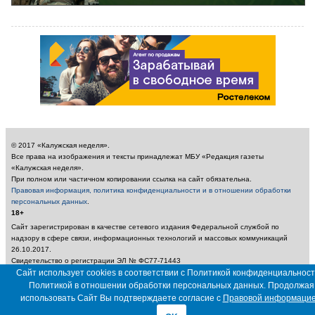
© 2017 «Калужская неделя».
Все права на изображения и тексты принадлежат МБУ «Редакция газеты
«Калужская неделя».
При полном или частичном копировании ссылка на сайт обязательна.
Правовая информация, политика конфиденциальности и в отношении обработки
персональных данных
.
18+
Сайт зарегистрирован в качестве сетевого издания Федеральной службой по
надзору в сфере связи, информационных технологий и массовых коммуникаций
26.10.2017.
Свидетельство о регистрации ЭЛ № ФС77-71443
Учредитель: Муниципальное бюджетное учреждение «Редакция газеты «Калужская
Сайт использует cookies в соответствии с Политикой конфиденциальност
неделя»
Политикой в отношении обработки персональных данных. Продолжая
Главный редактор: Амбарцумян А. Ю. / Электронный адрес редакции:
использовать Сайт Вы подтверждаете согласие с
Правовой информаци
nedelya_kaluga@adm.kaluga.ru / Телефон редакции: 400-424