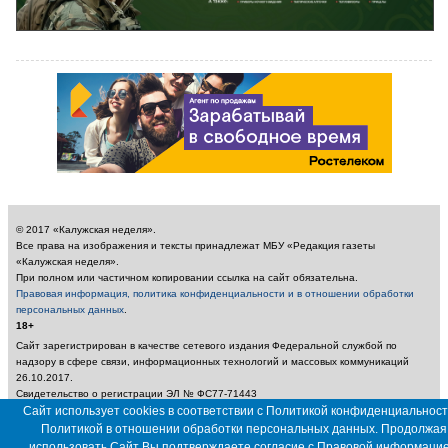
© 2017 «Калужская неделя».
Все права на изображения и тексты принадлежат МБУ «Редакция газеты
«Калужская неделя».
При полном или частичном копировании ссылка на сайт обязательна.
Правовая информация, политика конфиденциальности и в отношении обработки
персональных данных
.
18+
Сайт зарегистрирован в качестве сетевого издания Федеральной службой по
надзору в сфере связи, информационных технологий и массовых коммуникаций
26.10.2017.
Свидетельство о регистрации ЭЛ № ФС77-71443
Учредитель: Муниципальное бюджетное учреждение «Редакция газеты «Калужская
Сайт использует cookies в соответствии с Политикой конфиденциальност
неделя»
Политикой в отношении обработки персональных данных. Продолжая
Главный редактор: Амбарцумян А. Ю. / Электронный адрес редакции:
использовать Сайт Вы подтверждаете согласие с
Правовой информаци