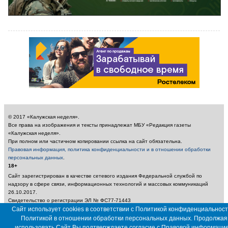
© 2017 «Калужская неделя».
Все права на изображения и тексты принадлежат МБУ «Редакция газеты
«Калужская неделя».
При полном или частичном копировании ссылка на сайт обязательна.
Правовая информация, политика конфиденциальности и в отношении обработки
персональных данных
.
18+
Сайт зарегистрирован в качестве сетевого издания Федеральной службой по
надзору в сфере связи, информационных технологий и массовых коммуникаций
26.10.2017.
Свидетельство о регистрации ЭЛ № ФС77-71443
Учредитель: Муниципальное бюджетное учреждение «Редакция газеты «Калужская
Сайт использует cookies в соответствии с Политикой конфиденциальност
неделя»
Политикой в отношении обработки персональных данных. Продолжая
Главный редактор: Амбарцумян А. Ю. / Электронный адрес редакции:
использовать Сайт Вы подтверждаете согласие с
Правовой информаци