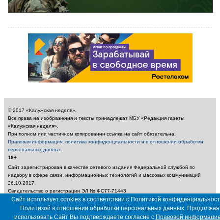
© 2017 «Калужская неделя».
Все права на изображения и тексты принадлежат МБУ «Редакция газеты
«Калужская неделя».
При полном или частичном копировании ссылка на сайт обязательна.
Правовая информация, политика конфиденциальности и в отношении обработки
персональных данных
.
18+
Сайт зарегистрирован в качестве сетевого издания Федеральной службой по
надзору в сфере связи, информационных технологий и массовых коммуникаций
26.10.2017.
Свидетельство о регистрации ЭЛ № ФС77-71443
Учредитель: Муниципальное бюджетное учреждение «Редакция газеты «Калужская
Сайт использует cookies в соответствии с Политикой конфиденциальност
неделя»
Политикой в отношении обработки персональных данных. Продолжая
Главный редактор: Амбарцумян А. Ю. / Электронный адрес редакции:
использовать Сайт Вы подтверждаете согласие с
Правовой информаци