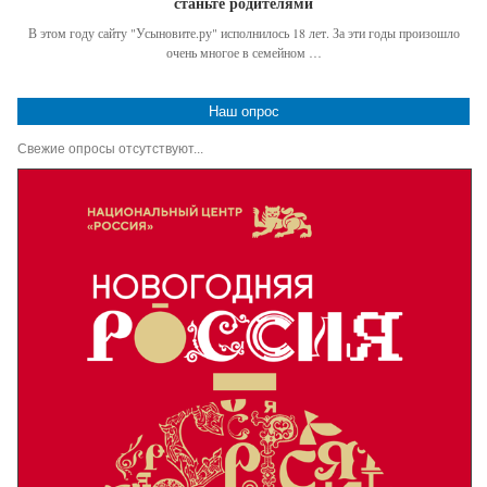
станьте родителями
В этом году сайту "Усыновите.ру" исполнилось 18 лет. За эти годы произошло
очень многое в семейном …
Наш опрос
Свежие опросы отсутствуют...