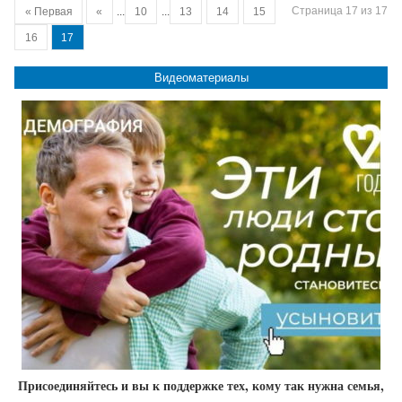
Страница 17 из 17
« Первая
«
...
10
...
13
14
15
16
17
Видеоматериалы
Присоединяйтесь и вы к поддержке тех, кому так нужна семья,