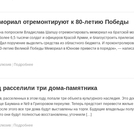
мориал отремонтируют к 80-летию Победы
на попросили Владислава Шапшу отремонтировать мемориал на братской мо
более 6,5 тысячи солдат и офицеров Красой Армии, и благоустроить прилега
ал поручение выделить средства из областного бюджета. И проконтролиров
 80-летию Великой Победы Мемориал в Юхнове привести в порядок», — напис
клюзив
|
Подробнее
од расселили три дома-памятника
, расселенных в этом году, попали три объекта культурного наследия. Это д
це Баумана и №9 в Григоровом переулке. Теперь предстоит перевести жилые
сле этого все три дома будут выставлены на торги. Будущие владельцы полу
то они будут полностью восстановлены, уточнили […]
клюзив
|
Подробнее