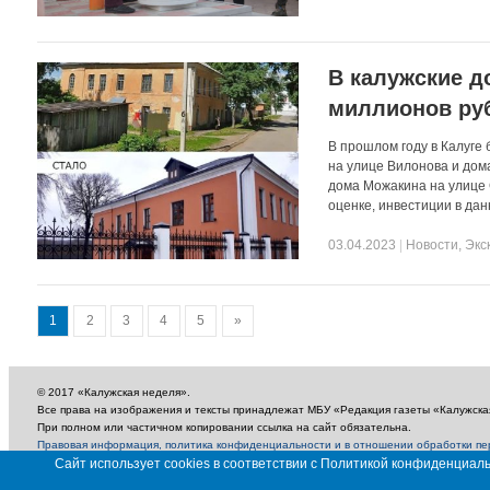
В калужские д
миллионов ру
В прошлом году в Калуге
на улице Вилонова и дом
дома Можакина на улице 
оценке, инвестиции в да
03.04.2023
|
Новости
,
Экс
1
2
3
4
5
»
© 2017 «Калужская неделя».
Все права на изображения и тексты принадлежат МБУ «Редакция газеты «Калужска
При полном или частичном копировании ссылка на сайт обязательна.
Правовая информация, политика конфиденциальности и в отношении обработки п
18+
Сайт использует cookies в соответствии с Политикой конфиденциа