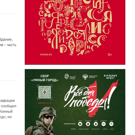
е
Здание,
м – часть
таврации
ы сообщил
 Конный
од», но