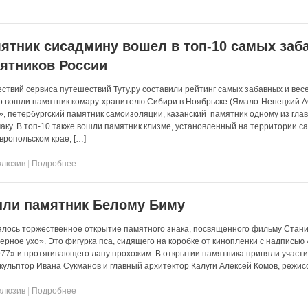
ятник сисадмину вошел в топ-10 самых заб
ятников России
ствий сервиса путешествий Туту.ру составили рейтинг самых забавных и вес
го вошли памятник комару-хранителю Сибири в Ноябрьске (Ямало-Ненецкий А
, петербургский памятник самоизоляции, казанский памятник одному из гла
маку. В топ-10 также вошли памятник клизме, установленный на территории с
вропольском крае, […]
клюзив
|
Подробнее
ыли памятник Белому Биму
оялось торжественное открытие памятного знака, посвященного фильму Стан
ерное ухо». Это фигурка пса, сидящего на коробке от кинопленки с надписью
977» и протягивающего лапу прохожим. В открытии памятника приняли участ
кульптор Ивана Сукманов и главный архитектор Калуги Алексей Комов, режисс
клюзив
|
Подробнее