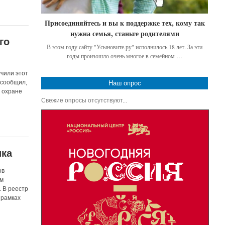
Присоединяйтесь и вы к поддержке тех, кому так
нужна семья, станьте родителями
го
В этом году сайту "Усыновите.ру" исполнилось 18 лет. За эти
годы произошло очень многое в семейном …
учили этот
 сообщил,
Наш опрос
о охране
Свежие опросы отсутствуют...
ика
ов
ом
. В реестр
 рамках