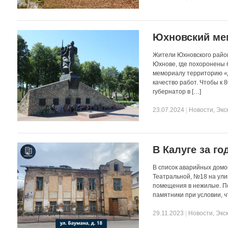
Юхновский ме
Жители Юхновского райо
Юхнове, где похоронены 
мемориалу территорию «Д
качество работ. Чтобы к
губернатор в […]
23.07.2024
|
Новости
,
Экс
В Калуге за г
В список аварийных домов
Театральной, №18 на ули
помещения в нежилые. По
памятники при условии, ч
29.11.2023
|
Новости
,
Экс