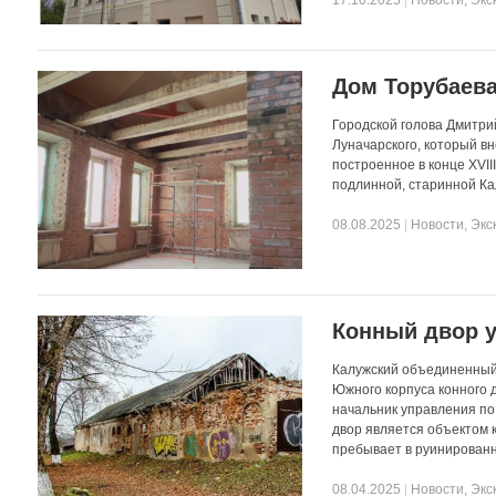
Дом Торубаева
Городской голова Дмитри
Луначарского, который вн
построенное в конце XVII
подлинной, старинной Ка
08.08.2025
|
Новости
,
Экс
Конный двор 
Калужский объединенный 
Южного корпуса конного 
начальник управления по
двор является объектом 
пребывает в руинированн
08.04.2025
|
Новости
,
Экс