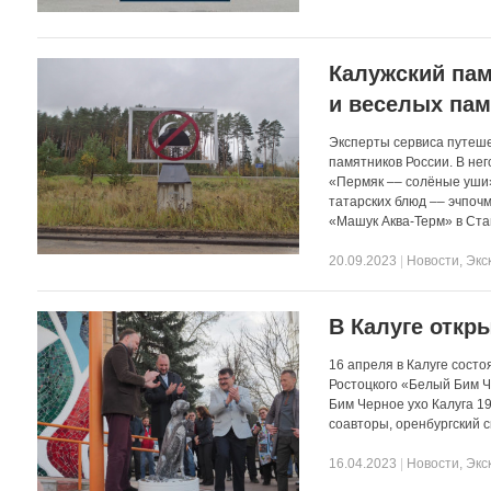
Калужский пам
и веселых пам
Эксперты сервиса путеше
памятников России. В не
«Пермяк –– солёные уши»
татарских блюд –– эчпоч
«Машук Аква-Терм» в Ста
20.09.2023
|
Новости
,
Экс
В Калуге откр
16 апреля в Калуге сост
Ростоцкого «Белый Бим Ч
Бим Черное ухо Калуга 1
соавторы, оренбургский с
16.04.2023
|
Новости
,
Экс