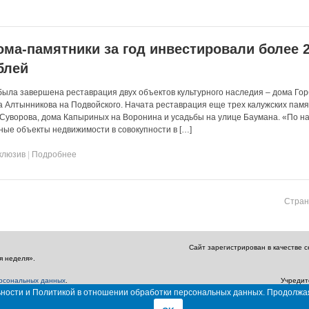
ома-памятники за год инвестировали более 
блей
 была завершена реставрация двух объектов культурного наследия – дома Го
а Алтынникова на Подвойского. Начата реставрация еще трех калужских памя
Суворова, дома Капыриных на Воронина и усадьбы на улице Баумана. «По н
нные объекты недвижимости в совокупности в […]
клюзив
|
Подробнее
Стран
Сайт зарегистрирован в качестве 
я неделя».
ерсональных данных
.
Учредит
Главный редактор: Амбарцумян А. Ю. / Эл
льности и Политикой в отношении обработки персональных данных. Продолжа