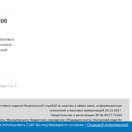
200
рбуновых
тников –
ашей
ица 1 из 5
сетевого издания Федеральной службой по надзору в сфере связи, информационных
технологий и массовых коммуникаций 26.10.2017.
Свидетельство о регистрации ЭЛ № ФС77-71443
ель: Муниципальное бюджетное учреждение «Редакция газеты «Калужская неделя»
ектронный адрес редакции: nedelya_kaluga@adm.kaluga.ru / Телефон редакции: 400-
я использовать Сайт Вы подтверждаете согласие с
Правовой информацией
.
424