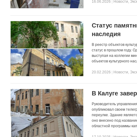
16.06.2026
|
Новости
,
Экс
Статус памятн
наследия
В реестр объектов культу
статус в прошлом году. 
выступая на коллегии ми
объектов культурного на
20.02.2026
|
Новости
,
Экс
В Калуге заве
Руководитель управления
опубликовал своем телег
переулке. Здание являетс
оно внесено под названи
областной программы кап
17.10.2025
|
Новости
,
Экс