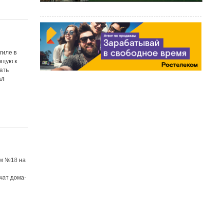
гиле в
ющую к
ать
ал
ом №18 на
чат дома-