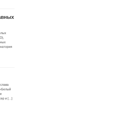
авных
елых
О),
вных
анатория
ислава
 «Белый
ие
ер и […]