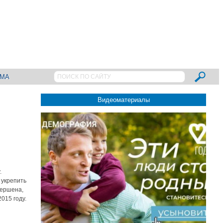
АМА
Видеоматериалы
.
 укрепить
вершена,
015 году.