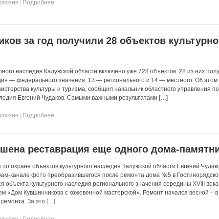
клюзив
|
Подробнее
иков за год получили 28 объектов культурно
рного наследия Калужской области включено уже 728 объектов. 28 из них пол
Один — федерального значения, 13 — регионального и 14 — местного. Об этом
нистерства культуры и туризма, сообщил начальник областного управления п
следия Евгений Чудаков. Самыми важными результатами […]
клюзив
|
Подробнее
ршена реставрация еще одного дома-памятн
 по охране объектов культурного наследия Калужской области Евгений Чудак
рам-канале фото преобразившегося после ремонта дома №5 в Гостинорядск
я объекта культурного наследия регионального значения середины XVIII века
ем «Дом Кувшинникова с кожевенной мастерской». Ремонт начался весной – в
ремонта. За это […]
клюзив
|
Подробнее