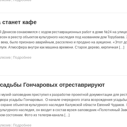
 станет кафе
й Денисов ознакомился с ходом реставрационных работ в доме №24 на улиц
есен в реестр объектов культурного наследия под названием дом Торубаева. 
I века, было признано аварийным, расселено и продано на аукционе. «Этот до
луги. Атмосфера внутри как машина времени. Старое дерево, кирпичная […]
клюзив
|
Подробнее
усадьбы Гончаровых отреставрируют
музей-заповедник приступил к разработке проектной документации для рес
двора усадьбы Гончаровых. О начале очередного этапа возрождения усадьб
 охране объектов культурного наследия Калужской области Евгений Чудаков.
культурного наследия, он входит в состав музея-заповедник «Полотняный Зав
ом состоянии. Фото из телегрм-канала […]
клюзив
|
Подробнее