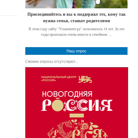
Присоединяйтесь и вы к поддержке тех, кому так
нужна семья, станьте родителями
В этом году сайту "Усыновите.ру" исполнилось 18 лет. За эти
годы произошло очень многое в семейном …
Наш опрос
Свежие опросы отсутствуют...